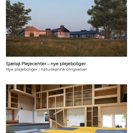
forplads ud mod Hovedgaden. Husene er ens, men de mange
forskydninger i facaderne opbløder bebyggelsens skala og er
medvirkende til at alle boliger får en god udsigt over det
smukke omgivende landskab. Seniorboligerne fremstår i
varmrød tegl.
Den samlede bebyggelse indeholder 30 boliger i varierede
størrelser fra 80 - 110 m2 samt et fælleshus integreret i det
ene af husene.
Sjælsø Plejecenter – nye plejeboliger
Nye plejeboliger i naturskønne omgivelser
Der er skabt stor synergi og sammenhæng dels til det nye
plejecenter Lillerupparken, som GPP Arkitekter også har
udført, seniorboliger og dels til resten af byen, og den
omkringliggende bebyggelse.
Bebyggelsen er udført i direkte sammenhængen mellem
byen, de offentlige faciliteter og plejeboligerne, hvorved de
fælles områder kan anvendes fleksibelt, både som bruger,