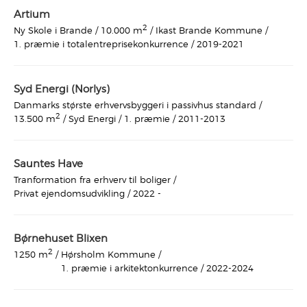
Artium
2
Ny Skole i Brande /
Ikast Brande Kommune /
10.000 m
/
1. præmie i totalentreprisekonkurrence /
2019-2021
Syd Energi (Norlys)
Danmarks største erhvervsbyggeri i passivhus standard /
2
Syd Energi /
1. præmie /
2011-2013
13.500 m
/
Sauntes Have
Tranformation fra erhverv til boliger /
Privat ejendomsudvikling /
2022 -
Børnehuset Blixen
2
Hørsholm Kommune /
1250 m
/
1. præmie i arkitektonkurrence /
2022-2024