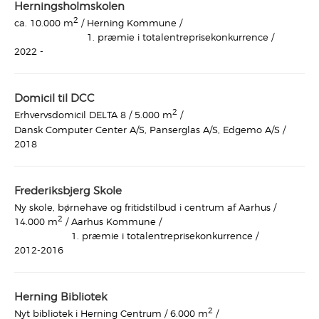
Herningsholmskolen
2
Herning Kommune /
ca. 10.000 m
/
1. præmie i totalentreprisekonkurrence /
2022 -
Domicil til DCC
2
Erhvervsdomicil DELTA 8 /
5.000 m
/
Dansk Computer Center A/S, Panserglas A/S, Edgemo A/S /
2018
Frederiksbjerg Skole
Ny skole, børnehave og fritidstilbud i centrum af Aarhus /
2
Aarhus Kommune /
14.000 m
/
1. præmie i totalentreprisekonkurrence /
2012-2016
Herning Bibliotek
2
Nyt bibliotek i Herning Centrum /
6.000 m
/