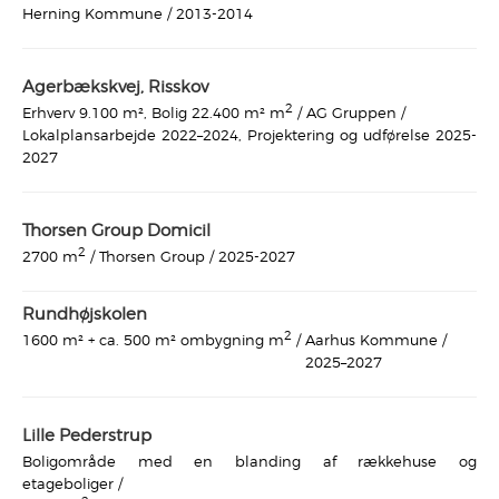
Herning Kommune /
2013-2014
Agerbækskvej, Risskov
2
AG Gruppen /
Erhverv 9.100 m², Bolig 22.400 m² m
/
Lokalplansarbejde 2022–2024, Projektering og udførelse 2025-
2027
Thorsen Group Domicil
2
Thorsen Group /
2025-2027
2700 m
/
Rundhøjskolen
2
Aarhus Kommune /
1600 m² + ca. 500 m² ombygning m
/
2025–2027
Lille Pederstrup
Boligområde med en blanding af rækkehuse og
etageboliger /