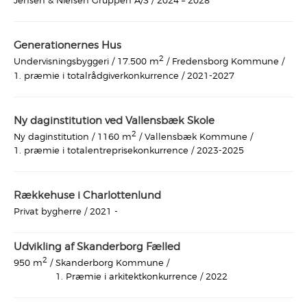
Jensen & Nielsen Gruppen A/S /
2024 – 2028
Generationernes Hus
2
Undervisningsbyggeri /
Fredensborg Kommune /
17.500 m
/
1. præmie i totalrådgiverkonkurrence /
2021-2027
Ny daginstitution ved Vallensbæk Skole
2
Ny daginstitution /
Vallensbæk Kommune /
1160 m
/
1. præmie i totalentreprisekonkurrence /
2023-2025
Rækkehuse i Charlottenlund
Privat bygherre /
2021 -
Udvikling af Skanderborg Fælled
2
Skanderborg Kommune /
950 m
/
1. Præmie i arkitektkonkurrence /
2022