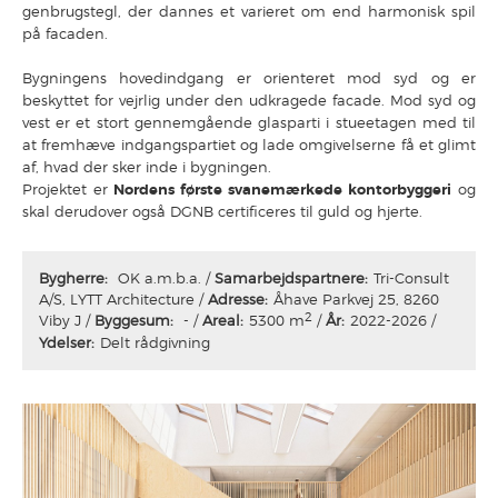
genbrugstegl, der dannes et varieret om end harmonisk spil
på facaden.
Bygningens hovedindgang er orienteret mod syd og er
beskyttet for vejrlig under den udkragede facade. Mod syd og
vest er et stort gennemgående glasparti i stueetagen med til
at fremhæve indgangspartiet og lade omgivelserne få et glimt
af, hvad der sker inde i bygningen.
Projektet er
Nordens første svanemærkede kontorbyggeri
og
skal derudover også DGNB certificeres til guld og hjerte.
Bygherre:
OK a.m.b.a.
Samarbejdspartnere:
Tri-Consult
A/S, LYTT Architecture
Adresse:
Åhave Parkvej 25, 8260
2
Viby J
Byggesum:
-
Areal:
5300 m
År:
2022-2026
Ydelser:
Delt rådgivning