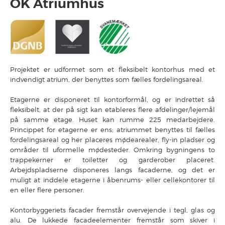
OK Atriumhus
Projektet er udformet som et fleksibelt kontorhus med et
indvendigt atrium, der benyttes som fælles fordelingsareal.
Etagerne er disponeret til kontorformål, og er indrettet så
fleksibelt, at der på sigt kan etableres flere afdelinger/lejemål
på samme etage. Huset kan rumme 225 medarbejdere.
Princippet for etagerne er ens; atriummet benyttes til fælles
fordelingsareal og her placeres mødearealer, fly-in pladser og
områder til uformelle mødesteder. Omkring bygningens to
trappekerner er toiletter og garderober placeret.
Arbejdspladserne disponeres langs facaderne, og det er
muligt at inddele etagerne i åbenrums- eller cellekontorer til
en eller flere personer.
Kontorbyggeriets facader fremstår overvejende i tegl, glas og
alu. De lukkede facadeelementer fremstår som skiver i