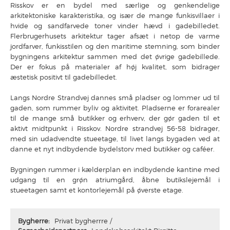
Risskov er en bydel med særlige og genkendelige
arkitektoniske karakteristika, og især de mange funkisvillaer i
hvide og sandfarvede toner vinder hævd i gadebilledet.
Flerbrugerhusets arkitektur tager afsæt i netop de varme
jordfarver, funkisstilen og den maritime stemning, som binder
bygningens arkitektur sammen med det øvrige gadebillede.
Der er fokus på materialer af høj kvalitet, som bidrager
æstetisk positivt til gadebilledet.
Langs Nordre Strandvej dannes små pladser og lommer ud til
gaden, som rummer byliv og aktivitet. Pladserne er forarealer
til de mange små butikker og erhverv, der gør gaden til et
aktivt midtpunkt i Risskov. Nordre strandvej 56-58 bidrager,
med sin udadvendte stueetage, til livet langs bygaden ved at
danne et nyt indbydende bydelstorv med butikker og caféer.
Bygningen rummer i kælderplan en indbydende kantine med
udgang til en grøn atriumgård, åbne butikslejemål i
stueetagen samt et kontorlejemål på øverste etage.
Bygherre:
Privat bygherrre