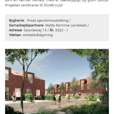
som én samlet helhed, med et bæredygtigt og grønt udtryk.
Projektet certificeres til DGNB Guld.
Bygherre:
Privat ejendomsudvikling
Samarbejdspartnere:
Mette Romme Landskab
Adresse:
Sauntesvej 13
År:
2022 -
Ydelser:
Arkitektrådgivning