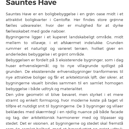
Sauntes Have
Sauntes Have er en boligbebyggelse i en grøn oase midt i et
attraktivt boligkvarter i Gentofte. Her findes store grønne
fælles udearealer, hvor der er mulighed for at dyrke
fællesskabet med gode naboer.
Bygningerne ligger i et kuperet landskabeligt område, midt
mellem to villaveje, i et afskærmet indelukke. Grunden
rummer et naturligt og varieret terræn, hvilket giver en
anderledes bebyggelse i et grønt område.
Bebyggelsen er fordelt på 3 eksisterende bygninger, som i dag
huser erhvervslejemål, og to nye villagrunde sydligst på
grunden. De eksisterende erhvervsbygninger tranformeres til
nye attraktive boliger og får et arkitektonisk løft, der sikrer, at
bygningerne visuelt bindes sammen til en samlet homogen
bebyggelse i både udtryk og materialitet.
Den ydre geometri vil blive bevaret, men styrket i et mere
stramt og enkelt formsprog, hvor moderne kviste på taget vil
tilføre et nutidigt snit til bygningerne. De 3 bygninger og villaer
beklædes med skærmtegl i en rødlig nuance på både facade
og tag, der arkitektonisk harmonerer med og tilpasser sig
stedet. Det er visionen, at bygningerne og stedet skal fremstå