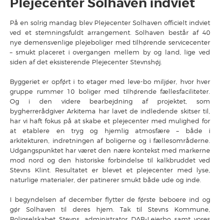
Plejecenter Solhaven indviet
På en solrig mandag blev Plejecenter Solhaven officielt indviet
ved et stemningsfuldt arrangement. Solhaven består af 40
nye demensvenlige plejeboliger med tilhørende servicecenter
– smukt placeret i overgangen mellem by og land, lige ved
siden af det eksisterende Plejecenter Stevnshøj.
Byggeriet er opført i to etager med leve-bo miljøer, hvor hver
gruppe rummer 10 boliger med tilhørende fællesfaciliteter.
Og i den videre bearbejdning af projektet, som
bygherrerådgiver Arkitema har lavet de indledende skitser til,
har vi haft fokus på at skabe et plejecenter med mulighed for
at etablere en tryg og hjemlig atmosfære – både i
arkitekturen, indretningen af boligerne og i fællesområderne.
Udgangspunktet har været den nære kontekst med markerne
mod nord og den historiske forbindelse til kalkbruddet ved
Stevns Klint. Resultatet er blevet et plejecenter med lyse,
naturlige materialer, der patinerer smukt både ude og inde.
I begyndelsen af december flytter de første beboere ind og
gør Solhaven til deres hjem. Tak til Stevns Kommune,
Boligselskabet Stevns, administrator DAB-Lejerbo samt vores